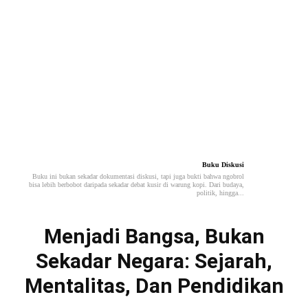
Buku Diskusi
Buku ini bukan sekadar dokumentasi diskusi, tapi juga bukti bahwa ngobrol
bisa lebih berbobot daripada sekadar debat kusir di warung kopi. Dari budaya,
politik, hingga...
Menjadi Bangsa, Bukan
Sekadar Negara: Sejarah,
Mentalitas, Dan Pendidikan