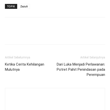
TOPIK
Zazuli
Artikel Sebelumnya
Artikel Selanjutnya
Ketika Cerita Kehilangan
Dari Luka Menjadi Perlawanan:
Mulutnya
Potret Pahit Penindasan pada
Perempuan