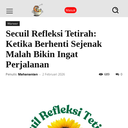
Masuk
Beranda
Warwer
Warwer
Secuil Refleksi Tetirah:
Ketika Berhenti Sejenak
Malah Bikin Ingat
Perjalanan
Penulis
Mahananian
-
2 Februari 2026
689
0